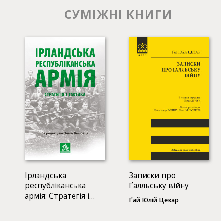
СУМІЖНІ КНИГИ
Ірландська
Записки про
республіканська
Ґалльську війну
армія: Стратегія і
Ґай Юлій Цезар
тактика