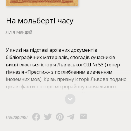
На мольберті часу
Лілія Мандзій
У книзі на підставі архівних документів,
бібліографічних матеріалів, спогадів сучасників
висвітлюється історія Львівської СШ № 53 (тепер
гімназія «Престиж» з поглибленим вивченням
іноземних мов). Крізь призму історії Львова подано
цікаві факти з історії мікрорайону навчального
закладу та навколишніх вулиць. Книга ілюстрована
архівними кресленнями, рисунками та документами, 
також історичними і сучасними світлинами. Для
випускників, учнів, учителів СШ № 53 та всіх, хто
Поширити
цікавиться історією Львова.