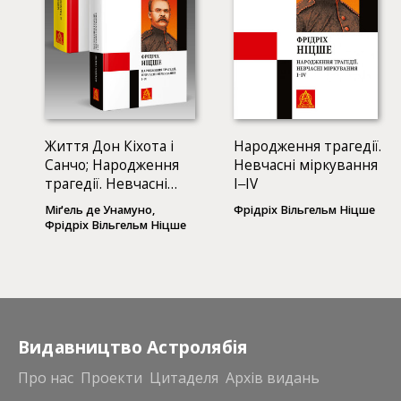
Життя Дон Кіхота і
Народження трагедії.
Санчо; Народження
Невчасні міркування
трагедії. Невчасні
І‒ІV
міркування І‒ІV (2
Міґель де Унамуно,
Фрідріх Вільгельм Ніцше
КНИГИ)
Фрідріх Вільгельм Ніцше
Видавництво Астролябія
Про нас
Проекти
Цитаделя
Архів видань