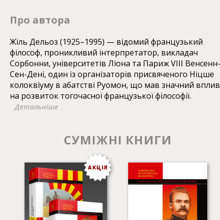
божевілля. Діалектику, цю колись непорушну основу
гідності розуму, автор демістифікує як реактивний
Про автора
самозахист рабської свідомості, а повноту життя
витлумачує як владну гру сил.
Жіль Дельоз (1925–1995) — відомий французький
філософ, проникливий інтерпретатор, викладач
Сорбонни, університетів Ліона та Париж VIII Венсенн
Сен-Дені, один із організаторів присвяченого Ніцше
колоквіуму в абатстві Руомон, що мав значний вплив
на розвиток тогочасної французької філософії.
Детальніше
СУМІЖНІ КНИГИ
АКЦІЯ