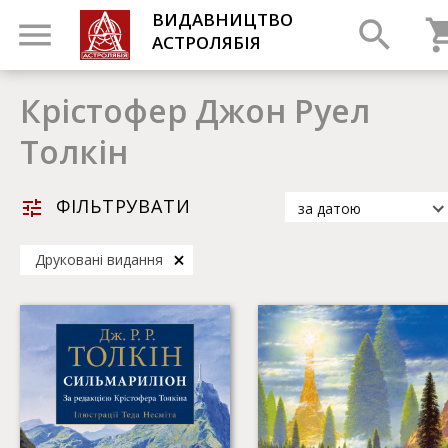
ВИДАВНИЦТВО
АСТРОЛЯБІЯ
Крістофер Джон Руел
Толкін
ФІЛЬТРУВАТИ
за датою
за датою
Друковані видання
за популярністю
за назвою