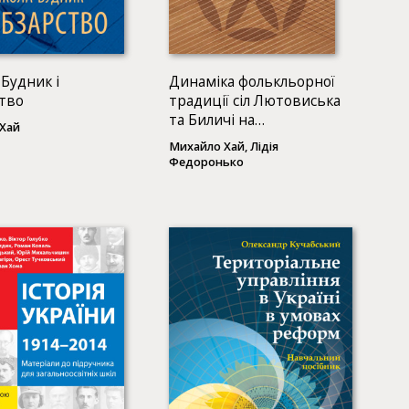
Будник і
Динаміка фолькльорної
тво
традиції сіл Лютовиська
та Биличі на
Хай
Старосамбірщині
Михайло Хай, Лідія
Федоронько