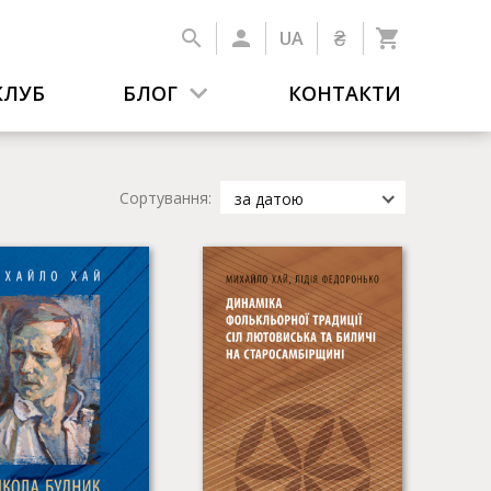
₴
UA
КЛУБ
БЛОГ
КОНТАКТИ
Сортування:
за датою
за датою
за популярністю
за назвою