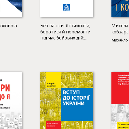
 головою
Без паніки! Як вижити,
Микола 
боротися й перемогти
кобзарс
під час бойових дій:
Михайло 
Порадник для
цивільного населення