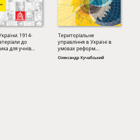
України. 1914-
Територіальне
атеріали до
управління в Україні в
ика для учнів
умовах реформ.
оосвітніх шкіл
Навчальний посібник
Олександр Кучабський