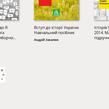
до Я:
Вступ до історії України:
Історія 
ига
Навчальний посібник
2014. М
иборчої
підручн
Андрій Закалюк
загальн