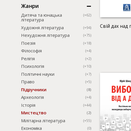
Жанри
Дитяча та юнацька
(+62)
література
Свій дах над
Художня література
(+94)
Нехудожня література
(+75)
Поезія
(+18)
Філософія
(+4)
Релігія
(+2)
Психологія
(+10)
Політичні науки
(+7)
Право
(+5)
Підручники
(8)
Археологія
(+4)
Історія
(+44)
Мистецтво
(2)
Мілітарна література
(+55)
Економіка
(0)