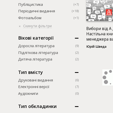
Публіцистика
(+7)
Періодичні видання
(+18)
Фотоальбом
(+1)
Скинути фільтри
Вибори від А 
Настільна кн
Вікові категорії
менеджера в
кампанії
Доросла література
(9)
Юрій Шведа
Підліткова література
(2)
Дитяча література
(2)
Тип вмісту
Друковані видання
(6)
Електронні версії
(7)
Аудіокниги
(0)
Тип обкладинки