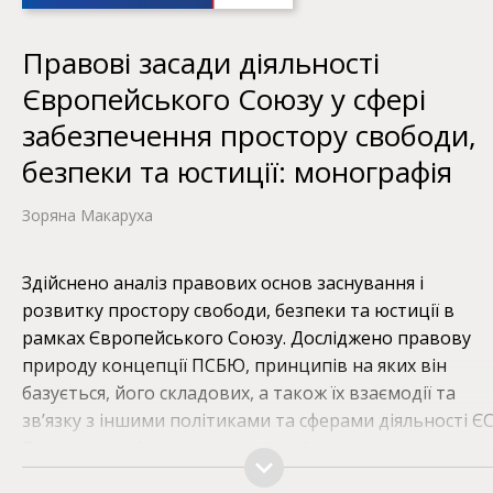
Правові засади діяльності
Європейського Союзу у сфері
забезпечення простору свободи,
безпеки та юстиції: монографія
Зоряна Макаруха
Здійснено аналіз правових основ заснування і
розвитку простору свободи, безпеки та юстиції в
рамках Європейського Союзу. Досліджено правову
природу концепції ПСБЮ, принципів на яких він
базується, його складових, а також їх взаємодії та
зв’язку з іншими політиками та сферами діяльності ЄС
Розглянуто міжнародно-правові аспекти
співробітництва України з ЄС у сфері свободи безпек