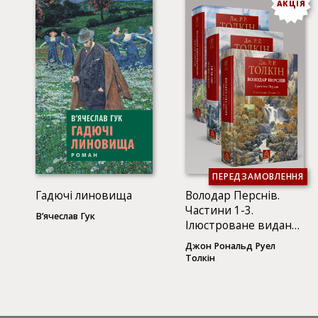
АКЦІЯ
ПЕРЕДЗАМОВЛЕННЯ
Гадючі линовища
Володар Перснів.
Частини 1-3.
В’ячеслав Гук
Ілюстроване видання
(3 КНИГИ)
Джон Рональд Руел
Толкін