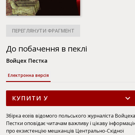
До побачення в пеклі
Войцех Пестка
Електронна версія
КУПИТИ У
Додатку Astrolabium (для Android)
200
грн
Збірка есеїв відомого польського журналіста Войцех
Пестки оповідає читачам важливу і цікаву інформаці
Додатку Astrolabium (для iOS)
200
грн
про екзистенцію мешканців Центрально-Східної