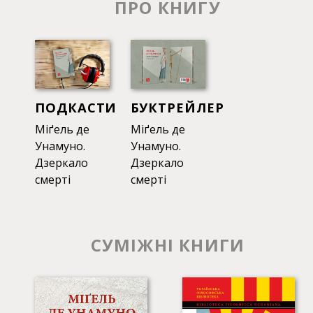
ПРО КНИГУ
ПОДКАСТИ
БУКТРЕЙЛЕР
Міґель де
Міґель де
Унамуно.
Унамуно.
Дзеркало
Дзеркало
смерті
смерті
СУМІЖНІ КНИГИ