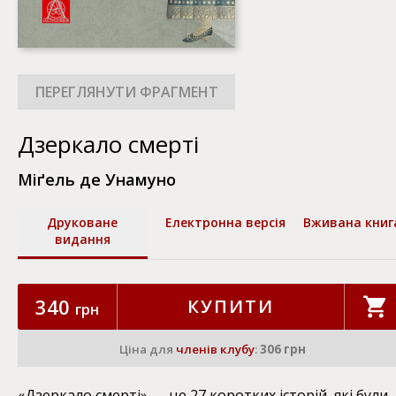
Дзеркало смерті
Міґель де Унамуно
Друковане
Електронна версія
Вживана книг
видання
340
КУПИТИ
грн
Ціна для
членів клубу
:
306 грн
«Дзеркало смерті» — це 27 коротких історій, які були