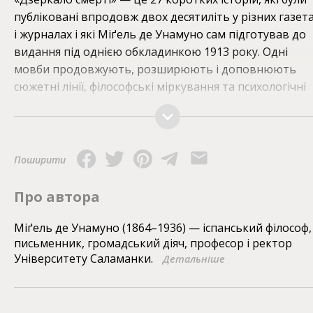
публіковані впродовж двох десятиліть у різних газет
і журналах і які Міґель де Унамуно сам підготував до
видання під однією обкладинкою 1913 року. Одні
мовби продовжують, розширюють і доповнюють
сюжетні лінії, філософські міркування та психологічні
портрети з інших текстових полотен письменника,
другі ж дивують несподіваною тематикою чи кутом
зору. Це історії про життя і смерть, відображені одне 
одному, а отже — про дійсність і потойбіччя,
Поширити
сентиментальність і іронію, про дітей і тих, хто на схи
віку, про любов у її різних проявах. Але є тут і
Про автора
розмірковування інтелектуала про політику, про
суспільство і врешті про таїнство творчості. Це чи не
Міґель де Унамуно (1864–1936) — іспанський філософ,
письменник, громадський діяч, професор і ректор
найцікавіший путівник по неповторних óбразах та
Університету Саламанки.
Детальніше
ідеях великого іспанського письменника і філософа.