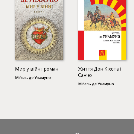
Мир у війні: роман
Життя Дон Кіхота і
Санчо
Міґель де Унамуно
Міґель де Унамуно