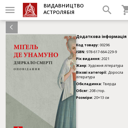
ВИДАВНИЦТВО
АСТРОЛЯБІЯ
Додаткова інформація
Код товару:
00296
ISBN:
978-617-664-229-9
Рік видання:
2021
Жанр:
Художня література
Вікові категорії:
Доросла
література
Обкладинка:
Тверда
Обсяг:
208 стор.
Розміри:
20×13 см