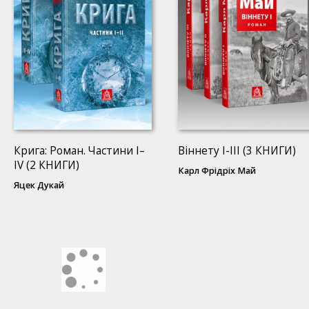
Крига: Роман. Частини I–
Віннету I-ІІІ (3 КНИГИ)
ІV (2 КНИГИ)
Карл Фрідріх Май
Яцек Дукай