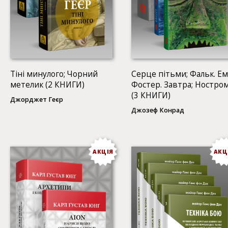
Тіні минулого; Чорний
Серце пітьми; Фальк. Ем
метелик (2 КНИГИ)
Фостер. Завтра; Ностро
(3 КНИГИ)
Джорджет Геєр
Джозеф Конрад
АКЦІЯ
АКЦ