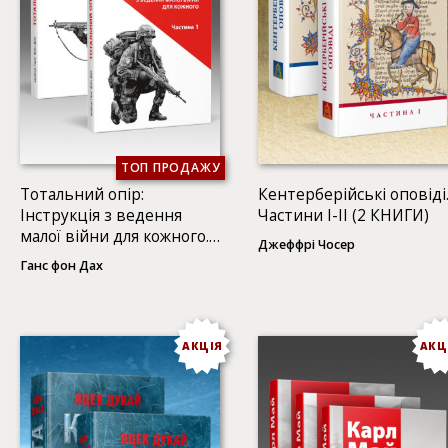
ТОП ПРОДАЖУ
Тотальний опір:
Кентерберійські оповіді
Інструкція з ведення
Частини І-ІІ (2 КНИГИ)
малої війни для кожного.
Джеффрі Чосер
Частини 1-2 (2 КНИГИ)
Ганс фон Дах
АКЦІЯ
АКЦ