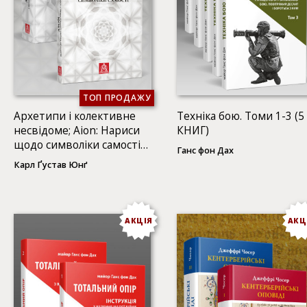
ТОП ПРОДАЖУ
Архетипи і колективне
Техніка бою. Томи 1-3 (5
несвідоме; Аion: Нариси
КНИГ)
щодо символіки самості
Ганс фон Дах
(2 КНИГИ)
Карл Ґустав Юнґ
АКЦІЯ
АКЦ