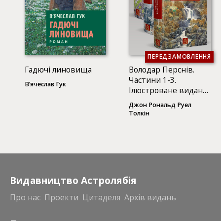
ПЕРЕДЗАМОВЛЕННЯ
Гадючі линовища
Володар Перснів.
Частини 1-3.
В’ячеслав Гук
Ілюстроване видання
(3 КНИГИ)
Джон Рональд Руел
Толкін
Видавництво Астролябія
Про нас
Проекти
Цитаделя
Архів видань