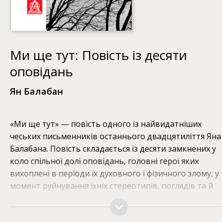
Ми ще тут: Повість із десяти
оповідань
Ян Балабан
«Ми ще тут» — повість одного із найвидатніших
чеських письменників останнього двадцятиліття Яна
Балабана. Повість складається із десяти замкнених у
коло спільної долі оповідань, головні герої яких
вихоплені в періоди їх духовного і фізичного злому, у
момент руйнування їхніх стереотипів, поглядів та й
самого життя. Зображуючи життя своїх героїв на межі
автор прагне знайти коріння кожної людської трагеді