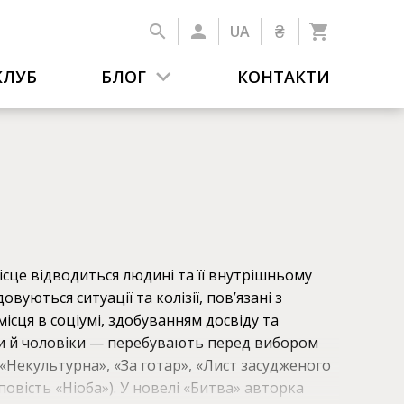
₴
UA
КЛУБ
БЛОГ
КОНТАКТИ
ісце відводиться людині та її внутрішньому
овуються ситуації та колізії, повʼязані з
сця в соціумі, здобуванням досвіду та
нки й чоловіки — перебувають перед вибором
«Некультурна», «За готар», «Лист засудженого
 повість «Ніоба»). У новелі «Битва» авторка