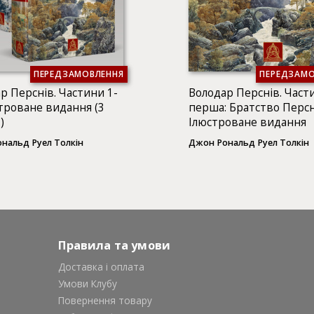
ПЕРЕДЗАМОВЛЕННЯ
ПЕРЕДЗАМО
р Перснів. Частини 1-
Володар Перснів. Част
строване видання (3
перша: Братство Персн
)
Ілюстроване видання
нальд Руел Толкін
Джон Рональд Руел Толкін
Правила та умови
Доставка і оплата
Умови Клубу
Повернення товару