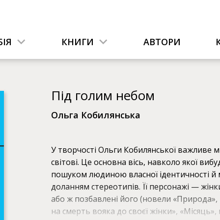
ІЯ
КНИГИ
АВТОРИ
Під голим небом
Ольга Кобилянська
У творчості Ольги Кобилянської важливе м
світові. Це основна вісь, навколо якої вибуд
пошуком людиною власної ідентичності й мі
доланням стереотипів. Її персонажі — жі
або ж позбавлені його (новели «Природа», 
на смерть вояка до своєї жінки», «Місяць»,