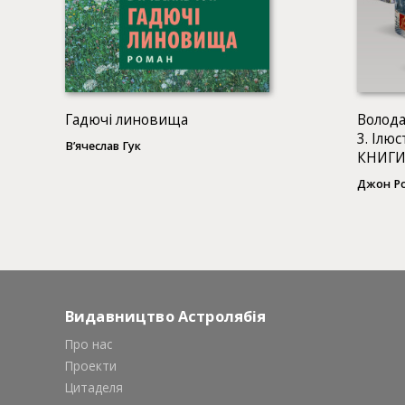
Гадючі линовища
Волода
3. Ілю
В’ячеслав Гук
КНИГИ
Джон Ро
Видавництво Астролябія
Про нас
Проекти
Цитаделя