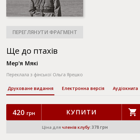
Ще до птахів
Мер'я Мякі
Переклала з фінської Ольга Ярешко
Друковане видання
Електронна версія
Аудіокнига
420
КУПИТИ
грн
Ціна для
членів клубу
:
378 грн