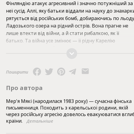
Фінляндію атакує агресивний і значно потужніший за
неї сусід. Аллі, яку батьки віддали на науку до знахарк
рятується від російських бомб, добираючись по льод
Ладозького озера на рідний острів. Вона прагне не
лише втекти від війни, а й стати рибалкою, як її
батько. Та війна усе змінює — її рідну Карелію
окуповує жорстокий ворог, а вона разом з родиною
мусить евакуюватися на захід країни. На неї чекають
незвичні місця і люди, а також непроста робота у
військовому шпиталі. Чи зможе донька рибалки,
Поширити
звикла до просторих і відкритих усім вітрам вод,
прижитися на новому місці? І завдяки чому збереже
Про автора
почуття дому — завдяки знайомим пейзажам чи
любові до близької людини?
Мер'я Мякі (народилася 1983 року) — сучасна фінська
письменниця. Походить з карельської родини, якій
через російську агресію довелось евакуюватися вгли
Книгу перекладено та видано у співфінансуванні з
країни.
Детальніше
Європейським Союзом