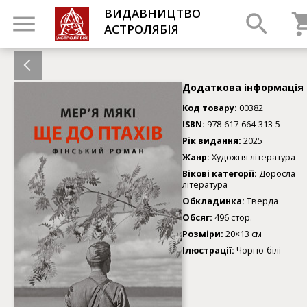
ВИДАВНИЦТВО
АСТРОЛЯБІЯ
Додаткова інформація
Код товару:
00382
ISBN:
978-617-664-313-5
Рік видання:
2025
Жанр:
Художня література
Вікові категорії:
Доросла
література
Обкладинка:
Тверда
Обсяг:
496 стор.
Розміри:
20×13 см
Ілюстрації:
Чорно-білі