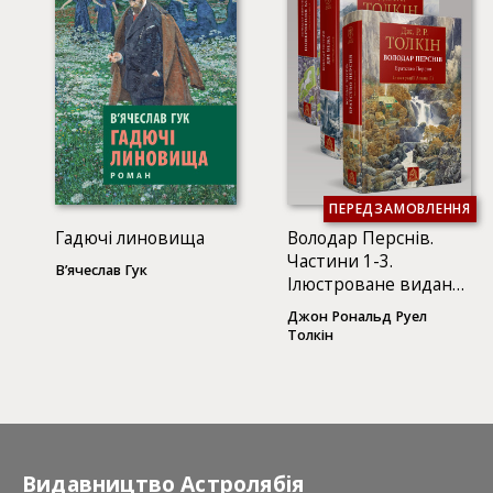
ПЕРЕДЗАМОВЛЕННЯ
Гадючі линовища
Володар Перснів.
Частини 1-3.
В’ячеслав Гук
Ілюстроване видання
(3 КНИГИ)
Джон Рональд Руел
Толкін
Видавництво Астролябія