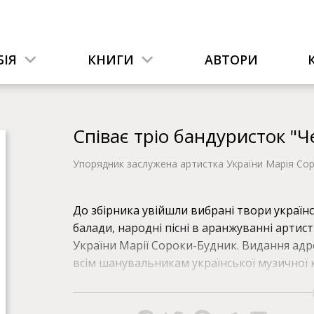
ІЯ
КНИГИ
АВТОРИ
Співає тріо бандуристок "
Упорядник заслужена артистка України Марія Со
До збірника увійшли вибрані твори українс
балади, народні пісні в аранжуванні артисті
України Марії Сороки-Будник. Видання ад
всім шанувальникам української музичної 