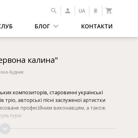
₴
UA
КЛУБ
БЛОГ
КОНТАКТИ
Червона калина"
рока-Будник
ьких композиторів, старовинні українські
в тріо, авторські пісні заслуженої артистки
ресоване професійним виконавцям, а також
культури.