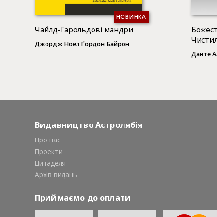
НОВИНКА
Чайлд-Гарольдові мандри
Божест
Чистил
Джордж Ноел Ґордон Байрон
Данте Ал
Видавництво Астролябія
Про нас
Проекти
Цитаделя
Архів видань
Приймаємо до оплати