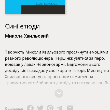
Сині етюди
Микола Хвильовий
Творчість Миколи Хвильового просякнута емоціями
ревного революціонера. Перш ніж узятися за перо,
воював у лавах Червоної армії. Відгомони цього
досвіду він і вкладає у свої короткі історії. Мистецтво
Хвильового виступає простором осмислення
травматичного бойового досвіду та постреволюційн
дійсності, яка не виправдала надій цілого покоління
революційних подій. Вони у відчаї спостерігають, як
переродження суспільства, за яке вони боролись,
насправді лиш помножувало його численні патології.
Поширити