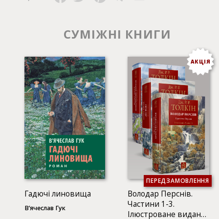
Замість знищеної старої еліти народжується нова, не
менш філістерська, а на місці старих цінностей
постають лишень сумнівні їх сурогати.
СУМІЖНІ КНИГИ
АКЦІЯ
ПЕРЕДЗАМОВЛЕННЯ
Гадючі линовища
Володар Перснів.
Частини 1-3.
В’ячеслав Гук
Ілюстроване видання