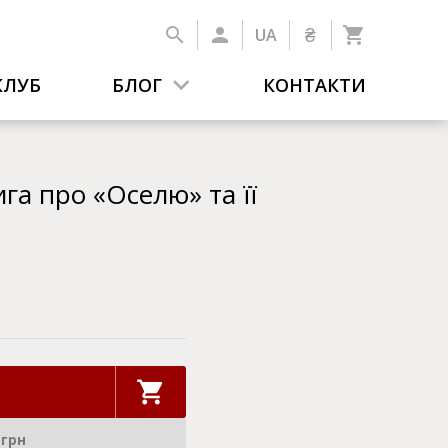
₴
UA
КЛУБ
БЛОГ
КОНТАКТИ
га про «Оселю» та її
 грн