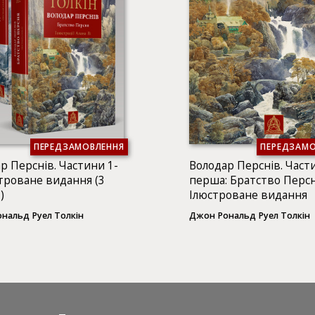
ПЕРЕДЗАМОВЛЕННЯ
ПЕРЕДЗАМО
р Перснів. Частини 1-
Володар Перснів. Част
строване видання (3
перша: Братство Персн
)
Ілюстроване видання
нальд Руел Толкін
Джон Рональд Руел Толкін