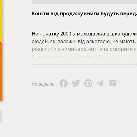
Кошти від продажу книги будуть перед
На початку 2000-х молода львівська худо
людей, які залежні від алкоголю, не мають
розділити з ними своє життя та створити у
б дім, дружбу та підтримку. Ця книга — іст
життя на вулиці, втрат та особистих трагед
їм залікувати старі рани та почати нове 
понад двадцять чужих одне одному людей? 
Поширити
тих, що втратили дім, але дбають про сусп
добрішим.