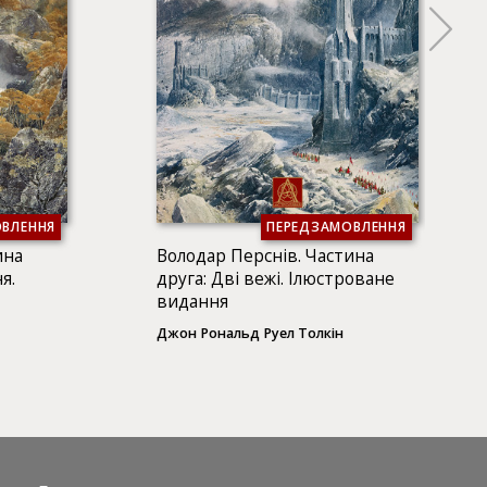
ВЛЕННЯ
ПЕРЕДЗАМОВЛЕННЯ
ина
Володар Перснів. Частина
я.
друга: Дві вежі. Ілюстроване
видання
Джон Рональд Руел Толкін