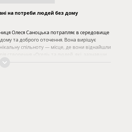
ані на потреби людей без дому
жниця Олеся Саноцька потрапляє в середовище
 дому та доброго оточення. Вона вирішує
нікальну спільноту — місце, де вони віднайшли
орія створення «Оселі» та людей, які, зазнавши
ій, урешті потрапили у спільноту. Чи вдасться
життя? Чи зможуть створити домашній затишок
Яка ідея поєднає зневірених? Ця книга про
ільство, про тих, що роблять цей світ трішки