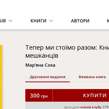
ІЯ
КНИГИ
АВТОРИ
Тепер ми стоїмо разом: Кни
мешканців
Мар’яна Соха
Друковане видання
Вживана книга
300
КУПИТИ
грн
Ціна для
членів клубу
:
270