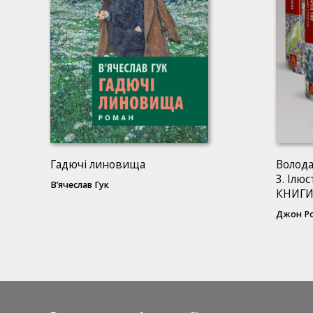
Гадючі линовища
Волода
3. Ілю
В’ячеслав Гук
КНИГИ
Джон Ро