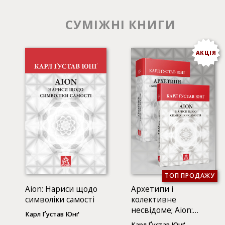
СУМІЖНІ КНИГИ
АКЦІЯ
ТОП ПРОДАЖУ
Аion: Нариси щодо
Архетипи і
символіки самості
колективне
несвідоме; Аion:
Карл Ґустав Юнґ
Нариси щодо
Карл Ґустав Юнґ