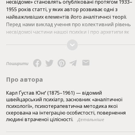
несвідоме» становлять опубліковані протягом 1933–
1955 років статті, у яких автор розвиває одні з
найважливіших елементів його аналітичної теорії.
Перед нами виклад учення про колективний рівень
несвідомої частини нашої психіки і про архетипи як
вроджені універсальні структури, що становлять зміс
цього колективного несвідомого. Образний
паралелізм, властивий різноманітним міфологіям,
релігіям, мистецтвам, казкам, філософським,
Поширити
алхімічним і науковим ученням, а також нашим снам,
фантазіям та маренням, допомагає авторові виявити
Про автора
описати ці архетипи, а також дослідити їхній вплив н
становлення особи. Книга торкається практично всіх
Карл Ґустав Юнґ (1875–1961) — відомий
швейцарський психіатр, засновник «аналітичної
аспектів людської життєдіяльності, а тому буде цікав
психології», психотерапевтична методика якої
не лише психологам та психотерапевтам, а й
скерована на інтеграцію особистості, повернення
філософам, релігієзнавцям, антропологам,
людині втраченої цілісності.
Детальніше
мистецтвознавцям, а також усім, хто прагне збагнути
часто приховані від ока основи нашого існування.