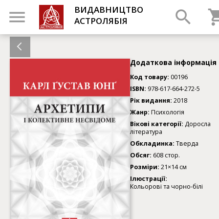
ВИДАВНИЦТВО
АСТРОЛЯБІЯ
Додаткова інформація
Код товару:
00196
ISBN:
978-617-664-272-5
Рік видання:
2018
Жанр:
Психологія
Вікові категорії:
Доросла
література
Обкладинка:
Тверда
Обсяг:
608 стор.
Розміри:
21×14 см
Ілюстрації:
Кольорові та чорно-білі