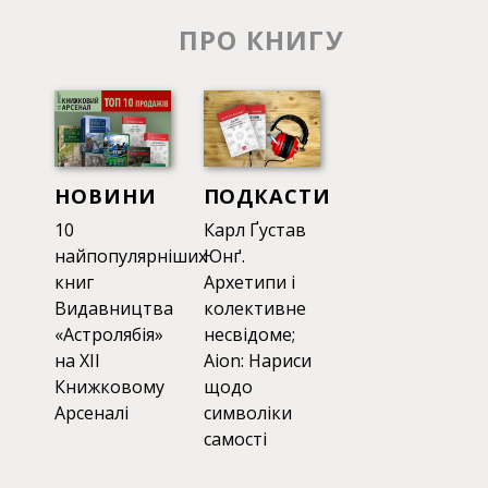
ПРО КНИГУ
НОВИНИ
ПОДКАСТИ
10
Карл Ґустав
найпопулярніших
Юнґ.
книг
Архетипи і
Видавництва
колективне
«Астролябія»
несвідоме;
на XII
Аion: Нариси
Книжковому
щодо
Арсеналі
символіки
самості