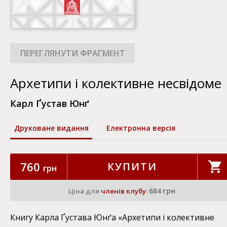
Архетипи і колективне несвідоме
Карл Ґустав Юнґ
Друковане видання
Електронна версія
760
КУПИТИ
грн
Ціна для
членів клубу
:
684 грн
Книгу Карла Ґустава Юнґа «Архетипи і колективне