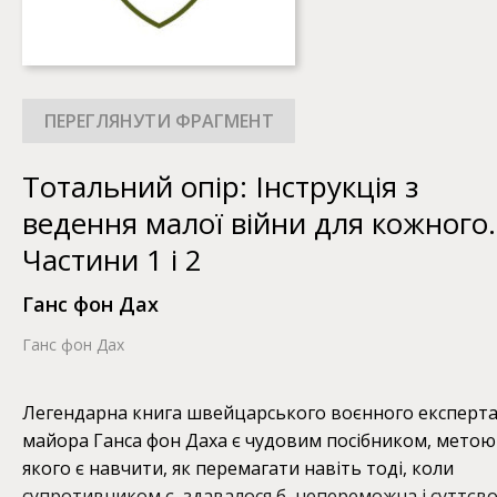
Тотальний опір: Інструкція з
ведення малої війни для кожного.
Частини 1 і 2
Ганс фон Дах
Ганс фон Дах
Легендарна книга швейцарського воєнного експерт
майора Ганса фон Даха є чудовим посібником, метою
якого є навчити, як перемагати навіть тоді, коли
супротивником є, здавалося б, непереможна і суттєв