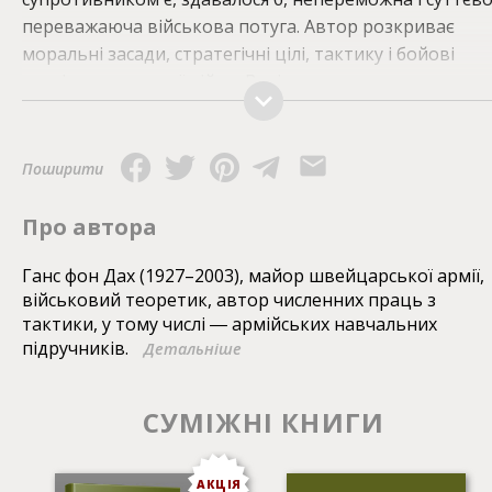
переважаюча військова потуга. Автор розкриває
моральні засади, стратегічні цілі, тактику і бойові
техніки т. зв. малої війни. Вихідним принципом
служить переконання, що боротьба за свободу не
завершується навіть після нищівної поразки у
регулярній війні, навіть після цілковитого розгрому
Поширити
армії. Із надзвичайною ясністю розкриваються
принципи організації руху опору, створення формаці
Про автора
малої війни, забезпечення їх зброєю, боєприпасами,
харчами, здійснення диверсій, засідок, методи протид
Ганс фон Дах (1927–2003), майор швейцарської армії,
військовий теоретик, автор численних праць з
каральним заходам ворога тощо. Книга
тактики, у тому числі ― армійських навчальних
проілюстрована численними рисунками автора, які,
підручників.
Детальніше
зображаючи зразки бойових акцій та технік опору,
значно полегшують засвоєння матеріалу.
СУМІЖНІ КНИГИ
АКЦІЯ